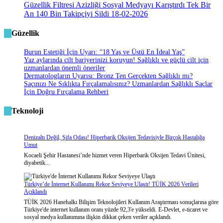
Güzellik Filtresi Azizliği Sosyal Medyayı Karıştırdı Tek Bir
An 140 Bin Takipçiyi Sildi
18-02-2026
Güzellik
Burun Estetiği İçin Uyarı: “18 Yaş ve Üstü En İdeal Yaş”
Yaz aylarında cilt bariyerinizi koruyun! Sağlıklı ve güçlü cilt için
uzmanlardan önemli öneriler
Dermatologların Uyarısı: Bronz Ten Gerçekten Sağlıklı mı?
Saçınızı Ne Sıklıkta Fırçalamalısınız? Uzmanlardan Sağlıklı Saçlar
İçin Doğru Fırçalama Rehberi
Teknoloji
Denizaltı Değil, Şifa Odası! Hiperbarik Oksijen Tedavisiyle Birçok Hastalığa
Umut
Kocaeli Şehir Hastanesi’nde hizmet veren Hiperbarik Oksijen Tedavi Ünitesi,
diyabetik...
Türkiye’de İnternet Kullanımı Rekor Seviyeye Ulaştı! TÜİK 2026 Verileri
Açıklandı
TÜİK 2026 Hanehalkı Bilişim Teknolojileri Kullanım Araştırması sonuçlarına göre
Türkiye'de internet kullanım oranı yüzde 92,3'e yükseldi. E-Devlet, e-ticaret ve
sosyal medya kullanımına ilişkin dikkat çeken veriler açıklandı.