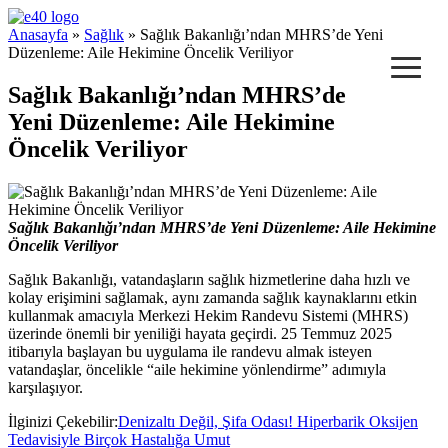
e40 Blog
Anasayfa
»
Sağlık
» Sağlık Bakanlığı’ndan MHRS’de Yeni
≡
Düzenleme: Aile Hekimine Öncelik Veriliyor
Sağlık Bakanlığı’ndan MHRS’de
Yeni Düzenleme: Aile Hekimine
Öncelik Veriliyor
Sağlık Bakanlığı’ndan MHRS’de Yeni Düzenleme: Aile Hekimine
Öncelik Veriliyor
Sağlık Bakanlığı, vatandaşların sağlık hizmetlerine daha hızlı ve
kolay erişimini sağlamak, aynı zamanda sağlık kaynaklarını etkin
kullanmak amacıyla Merkezi Hekim Randevu Sistemi (MHRS)
üzerinde önemli bir yeniliği hayata geçirdi. 25 Temmuz 2025
itibarıyla başlayan bu uygulama ile randevu almak isteyen
vatandaşlar, öncelikle “aile hekimine yönlendirme” adımıyla
karşılaşıyor.
İlginizi Çekebilir:
Denizaltı Değil, Şifa Odası! Hiperbarik Oksijen
Tedavisiyle Birçok Hastalığa Umut