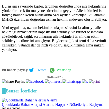
Bu sistem sayesinde kişiler, tercihleri doğrultusunda aile hekimlerine
yönlendirilerek ön muayene sürecinden geçiyor. Aile hekimleri ise
ihtiyaç halinde kendi nüfuslarına özel ayrılan kontenjanı kullanarak
MHRS üzerinden doğrudan uzman hekim randevusu oluşturabiliyor.
Yeni uygulama, uzman hekimlere ulaşım süresini kısaltmayı, aile
hekimliği hizmetlerinin kapasitesini artırmayı ve birinci basamakta
çözülebilecek sağlık sorunlarının aile hekimleri tarafından etkin
şekilde yönetilmesini amaçlıyor. Böylece sağlık sistemi daha verimli
çalışırken, vatandaşlar da hızlı ve doğru sağlık hizmeti alma imkanı
yakalıyor.
Bu haberi paylaş:
Twitter
WhatsApp
26-07-2025
Paylaş
Benzer İçerikler
Çocuklarda Bahar Alerjisi Alarmı: Hapşırık Nöbetleriyle Başlıyor!
06-04-2026