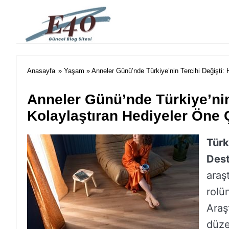
e40 Blog
Anasayfa
»
Yaşam
» Anneler Günü’nde Türkiye’nin Tercihi Değişti: 
Anneler Günü’nde Türkiye’nin 
Kolaylaştıran Hediyeler Öne 
Türk
Dest
araş
rolü
Araş
düze