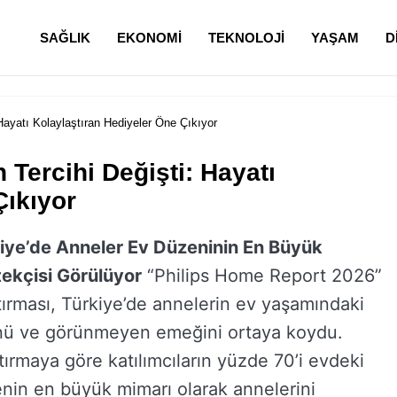
SAĞLIK
EKONOMI
TEKNOLOJI
YAŞAM
D
Hayatı Kolaylaştıran Hediyeler Öne Çıkıyor
Tercihi Değişti: Hayatı
Çıkıyor
iye’de Anneler Ev Düzeninin En Büyük
ekçisi Görülüyor
“Philips Home Report 2026”
tırması, Türkiye’de annelerin ev yaşamındaki
nü ve görünmeyen emeğini ortaya koydu.
tırmaya göre katılımcıların yüzde 70’i evdeki
nin en büyük mimarı olarak annelerini