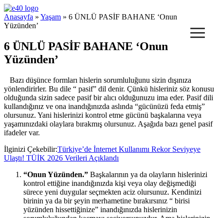
e40 Blog
Anasayfa
»
Yaşam
» 6 ÜNLÜ PASİF BAHANE ‘Onun
≡
Yüzünden’
6 ÜNLÜ PASİF BAHANE ‘Onun
Yüzünden’
Bazı düşünce formları hislerin sorumluluğunu sizin dışınıza
yönlendirirler. Bu dile “ pasif” dil denir. Çünkü hisleriniz söz konusu
olduğunda sizin sadece pasif bir alıcı olduğunuzu ima eder. Pasif dili
kullandığınız ve ona inandığınızda aslında “gücünüzü feda etmiş”
olursunuz. Yani hislerinizi kontrol etme gücünü başkalarına veya
yaşamınızdaki olaylara bırakmış olursunuz. Aşağıda bazı genel pasif
ifadeler var.
İlginizi Çekebilir:
Türkiye’de İnternet Kullanımı Rekor Seviyeye
Ulaştı! TÜİK 2026 Verileri Açıklandı
“Onun Yüzünden.”
Başkalarının ya da olayların hislerinizi
kontrol ettiğine inandığınızda kişi veya olay değişmediği
sürece yeni duygular seçmekten aciz olursunuz. Kendinizi
birinin ya da bir şeyin merhametine bırakırsınız “ birisi
yüzünden hissettiğinize” inandığınızda hislerinizin