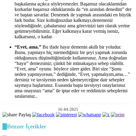
başkalarına açıkca söyleyemezler. Başarısız olacaklarından
korkarlar başarısız olduklarında da “en azından denedim” der
ve baştan savarlar. Denemek ile yapmak arasındaki en büyük
fark budur. Size koltuğnuzdan kalkmayı,denemeniz
söylendiğinde, çabalarsınız ama görevinizi tam olarak yerine
getirmeyebilirsiniz. Eğer kalkmaya karar vermiş iseniz,
kalkarsınız, o kadar.
“Evet, ama.”
Bu ifade hayır demenin akıllı bir yoludur.
Bunu, yapmayo hiç istemediğiniz bir şeyi yapmak zorunda
olduğunuzu düşündüğünüzde kullanırsınız. Ama doğrudan
“hayır” demezsiniz; çünkü bir münakaşaya sebep olabilir.
“Evet, ama” oyunu böylece sürer gider. Biri size “Şunu
neden yapmıyorsun,” dediğinde, “Evet, yapmalıyım,ama…”
dersiniz ve tavsiyenin neden işlemeyeceğine dair sebepler
saymaya başlarsınız. Esasında başta tavsiyeyi onaylarsınız
ama onayınızı “ama” ile iptar eder ve reddinizin sebeplerini
sıralarsınız..
16-04-2025
Paylaş
Benzer İçerikler