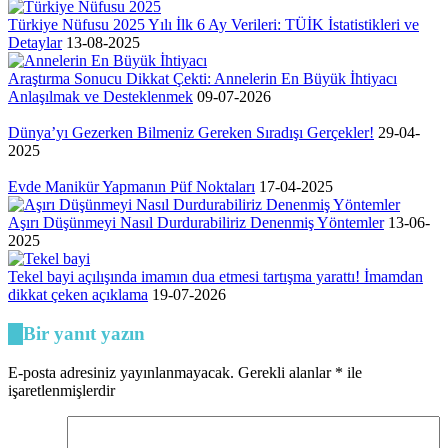
Türkiye Nüfusu 2025 Yılı İlk 6 Ay Verileri: TÜİK İstatistikleri ve
Detaylar
13-08-2025
Araştırma Sonucu Dikkat Çekti: Annelerin En Büyük İhtiyacı
Anlaşılmak ve Desteklenmek
09-07-2026
Dünya’yı Gezerken Bilmeniz Gereken Sıradışı Gerçekler!
29-04-
2025
Evde Manikür Yapmanın Püf Noktaları
17-04-2025
Aşırı Düşünmeyi Nasıl Durdurabiliriz Denenmiş Yöntemler
13-06-
2025
Tekel bayi açılışında imamın dua etmesi tartışma yarattı! İmamdan
dikkat çeken açıklama
19-07-2026
Bir yanıt yazın
E-posta adresiniz yayınlanmayacak.
Gerekli alanlar
*
ile
işaretlenmişlerdir