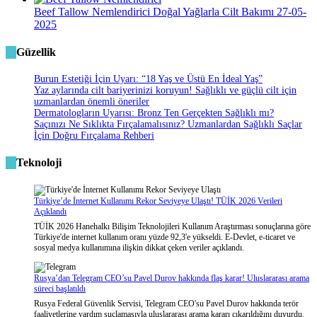
Beef Tallow Nemlendirici Doğal Yağlarla Cilt Bakımı
27-05-
2025
Güzellik
Burun Estetiği İçin Uyarı: “18 Yaş ve Üstü En İdeal Yaş”
Yaz aylarında cilt bariyerinizi koruyun! Sağlıklı ve güçlü cilt için
uzmanlardan önemli öneriler
Dermatologların Uyarısı: Bronz Ten Gerçekten Sağlıklı mı?
Saçınızı Ne Sıklıkta Fırçalamalısınız? Uzmanlardan Sağlıklı Saçlar
İçin Doğru Fırçalama Rehberi
Teknoloji
Türkiye’de İnternet Kullanımı Rekor Seviyeye Ulaştı! TÜİK 2026 Verileri
Açıklandı
TÜİK 2026 Hanehalkı Bilişim Teknolojileri Kullanım Araştırması sonuçlarına göre
Türkiye'de internet kullanım oranı yüzde 92,3'e yükseldi. E-Devlet, e-ticaret ve
sosyal medya kullanımına ilişkin dikkat çeken veriler açıklandı.
Rusya’dan Telegram CEO’su Pavel Durov hakkında flaş karar! Uluslararası arama
süreci başlatıldı
Rusya Federal Güvenlik Servisi, Telegram CEO'su Pavel Durov hakkında terör
faaliyetlerine yardım suçlamasıyla uluslararası arama kararı çıkarıldığını duyurdu.