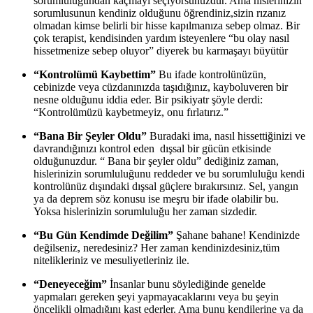
sorumluluğundan kaçmayı seçiyorsunuzdur. Ama hislerinizin
sorumlusunun kendiniz olduğunu öğrendiniz,sizin rızanız
olmadan kimse belirli bir hisse kapılmanıza sebep olmaz. Bir
çok terapist, kendisinden yardım isteyenlere “bu olay nasıl
hissetmenize sebep oluyor” diyerek bu karmaşayı büyütür
“Kontrolümü Kaybettim”
Bu ifade kontrolünüzün,
cebinizde veya cüzdanınızda taşıdığınız, kayboluveren bir
nesne olduğunu iddia eder. Bir psikiyatr şöyle derdi:
“Kontrolümüzü kaybetmeyiz, onu fırlatırız.”
“Bana Bir Şeyler Oldu”
Buradaki ima, nasıl hissettiğinizi ve
davrandığınızı kontrol eden dışsal bir gücün etkisinde
olduğunuzdur. “ Bana bir şeyler oldu” dediğiniz zaman,
hislerinizin sorumluluğunu reddeder ve bu sorumluluğu kendi
kontrolünüz dışındaki dışsal güçlere bırakırsınız. Sel, yangın
ya da deprem söz konusu ise meşru bir ifade olabilir bu.
Yoksa hislerinizin sorumluluğu her zaman sizdedir.
“Bu Gün Kendimde Değilim”
Şahane bahane! Kendinizde
değilseniz, neredesiniz? Her zaman kendinizdesiniz,tüm
nitelikleriniz ve mesuliyetleriniz ile.
“Deneyeceğim”
İnsanlar bunu söylediğinde genelde
yapmaları gereken şeyi yapmayacaklarını veya bu şeyin
öncelikli olmadığını kast ederler. Ama bunu kendilerine ya da