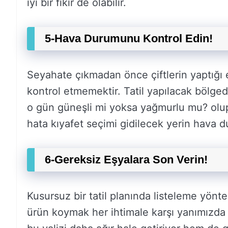
iyi bir fikir de olabilir.
5-Hava Durumunu Kontrol Edin!
Seyahate çıkmadan önce çiftlerin yaptığı 
kontrol etmemektir. Tatil yapılacak bölg
o gün güneşli mi yoksa yağmurlu mu? ol
hata kıyafet seçimi gidilecek yerin hava d
6-Gereksiz Eşyalara Son Verin!
Kusursuz bir tatil planında listeleme yönte
ürün koymak her ihtimale karşı yanımızda