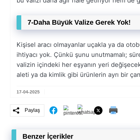
bu valizi daha ağır hale getiriyor hem de
7-Daha Büyük Valize Gerek Yok!
Kişisel aracı olmayanlar uçakla ya da oto
ihtiyacı yok. Çünkü şunu unutmamalı; süre
valizin içindeki her eşyanın yeri değişecek
aleti ya da kimlik gibi ürünlerin ayrı bir ç
17-04-2025
Paylaş
Benzer İçerikler