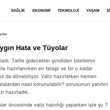
SAĞLIK
EKONOMI
TEKNOLOJI
YAŞAM
D
yolar
aygın Hata ve Tüyolar
şladı. Tatile gidecekler şimdiden biletlerini
le hazırlanırken en telaşlı ve bir o kadar
us da dönebiliyor. Valiz hazırlarken hemen
talardan nasıl korunulabilir? sorusunun yanıtını
zı hazırladık.
ler öncesinde valiz hazırlığı yaparken işte şu 7