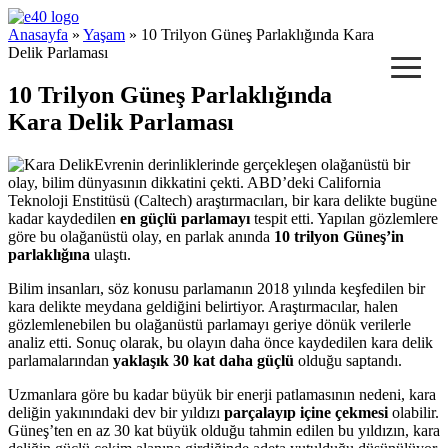
e40 Blog
Anasayfa
»
Yaşam
» 10 Trilyon Güneş Parlaklığında Kara
≡
Delik Parlaması
10 Trilyon Güneş Parlaklığında
Kara Delik Parlaması
Evrenin derinliklerinde gerçekleşen olağanüstü bir
olay, bilim dünyasının dikkatini çekti. ABD’deki California
Teknoloji Enstitüsü (Caltech) araştırmacıları, bir kara delikte bugüne
kadar kaydedilen
en güçlü parlamayı
tespit etti. Yapılan gözlemlere
göre bu olağanüstü olay, en parlak anında
10 trilyon Güneş’in
parlaklığına
ulaştı.
Bilim insanları, söz konusu parlamanın 2018 yılında keşfedilen bir
kara delikte meydana geldiğini belirtiyor. Araştırmacılar, halen
gözlemlenebilen bu olağanüstü parlamayı geriye dönük verilerle
analiz etti. Sonuç olarak, bu olayın daha önce kaydedilen kara delik
parlamalarından
yaklaşık 30 kat daha güçlü
olduğu saptandı.
Uzmanlara göre bu kadar büyük bir enerji patlamasının nedeni, kara
deliğin yakınındaki dev bir yıldızı
parçalayıp içine çekmesi
olabilir.
Güneş’ten en az 30 kat büyük olduğu tahmin edilen bu yıldızın, kara