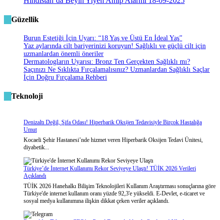
Hindistan’da Beyin Yiyen Amip Alarmı
18-09-2025
Güzellik
Burun Estetiği İçin Uyarı: “18 Yaş ve Üstü En İdeal Yaş”
Yaz aylarında cilt bariyerinizi koruyun! Sağlıklı ve güçlü cilt için
uzmanlardan önemli öneriler
Dermatologların Uyarısı: Bronz Ten Gerçekten Sağlıklı mı?
Saçınızı Ne Sıklıkta Fırçalamalısınız? Uzmanlardan Sağlıklı Saçlar
İçin Doğru Fırçalama Rehberi
Teknoloji
Denizaltı Değil, Şifa Odası! Hiperbarik Oksijen Tedavisiyle Birçok Hastalığa
Umut
Kocaeli Şehir Hastanesi’nde hizmet veren Hiperbarik Oksijen Tedavi Ünitesi,
diyabetik...
Türkiye’de İnternet Kullanımı Rekor Seviyeye Ulaştı! TÜİK 2026 Verileri
Açıklandı
TÜİK 2026 Hanehalkı Bilişim Teknolojileri Kullanım Araştırması sonuçlarına göre
Türkiye'de internet kullanım oranı yüzde 92,3'e yükseldi. E-Devlet, e-ticaret ve
sosyal medya kullanımına ilişkin dikkat çeken veriler açıklandı.