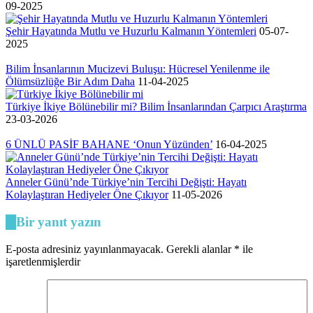
09-2025
Şehir Hayatında Mutlu ve Huzurlu Kalmanın Yöntemleri
05-07-
2025
Bilim İnsanlarının Mucizevi Buluşu: Hücresel Yenilenme ile
Ölümsüzlüğe Bir Adım Daha
11-04-2025
Türkiye İkiye Bölünebilir mi? Bilim İnsanlarından Çarpıcı Araştırma
23-03-2026
6 ÜNLÜ PASİF BAHANE ‘Onun Yüzünden’
16-04-2025
Anneler Günü’nde Türkiye’nin Tercihi Değişti: Hayatı
Kolaylaştıran Hediyeler Öne Çıkıyor
11-05-2026
Bir yanıt yazın
E-posta adresiniz yayınlanmayacak.
Gerekli alanlar
*
ile
işaretlenmişlerdir