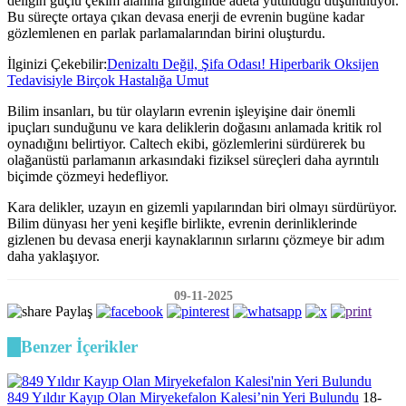
deliğin güçlü çekim alanına girdiğinde adeta yutulduğu düşünülüyor.
Bu süreçte ortaya çıkan devasa enerji de evrenin bugüne kadar
gözlemlenen en parlak parlamalarından birini oluşturdu.
İlginizi Çekebilir:
Denizaltı Değil, Şifa Odası! Hiperbarik Oksijen
Tedavisiyle Birçok Hastalığa Umut
Bilim insanları, bu tür olayların evrenin işleyişine dair önemli
ipuçları sunduğunu ve kara deliklerin doğasını anlamada kritik rol
oynadığını belirtiyor. Caltech ekibi, gözlemlerini sürdürerek bu
olağanüstü parlamanın arkasındaki fiziksel süreçleri daha ayrıntılı
biçimde çözmeyi hedefliyor.
Kara delikler, uzayın en gizemli yapılarından biri olmayı sürdürüyor.
Bilim dünyası her yeni keşifle birlikte, evrenin derinliklerinde
gizlenen bu devasa enerji kaynaklarının sırlarını çözmeye bir adım
daha yaklaşıyor.
09-11-2025
Paylaş
Benzer İçerikler
849 Yıldır Kayıp Olan Miryekefalon Kalesi’nin Yeri Bulundu
18-