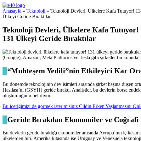
e40 Blog
Anasayfa
»
Teknoloji
» Teknoloji Devleri, Ülkelere Kafa Tutuyor! 1
Ülkeyi Geride Bıraktılar
Teknoloji Devleri, Ülkelere Kafa Tutuyor!
131 Ülkeyi Geride Bıraktılar
(Google), Amazon, Meta Platforms ve Tesla gibi şirketler bu konuda ba
“Muhteşem Yedili”nin Etkileyici Kar Or
Bu dönemde teknolojinin dev isimleri arasında şirket başına düşen ort
Hasılası’nı (GSYH) geride bıraktı. Analistler, bu devlerin borsa endeks
oluşturduğunu belirtiyor.
Bu içeriğimizi de görmek ister misiniz Cildin Erken Yaşlanmasını Ön
Geride Bırakılan Ekonomiler ve Coğrafi
Bu devlerin geride bıraktığı ekonomiler arasında Avrupa’nın iç kesimler
ülkelerden biri. Amerika kıtasında ise Uruguay ve Venezuela teknoloj