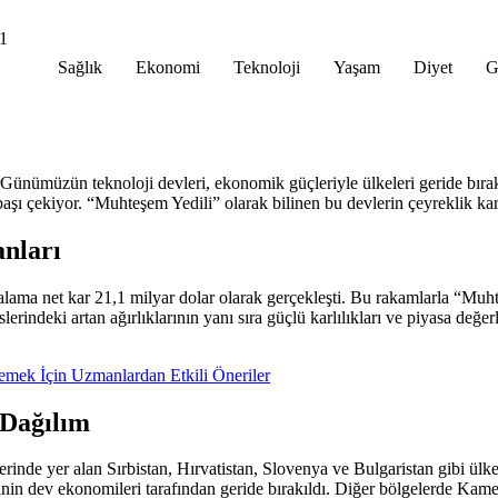
31
Sağlık
Ekonomi
Teknoloji
Yaşam
Diyet
G
Günümüzün teknoloji devleri, ekonomik güçleriyle ülkeleri geride bıra
şı çekiyor. “Muhteşem Yedili” olarak bilinen bu devlerin çeyreklik kar
anları
alama net kar 21,1 milyar dolar olarak gerçekleşti. Bu rakamlarla “Muht
lerindeki artan ağırlıklarının yanı sıra güçlü karlılıkları ve piyasa değe
lemek İçin Uzmanlardan Etkili Öneriler
 Dağılım
inde yer alan Sırbistan, Hırvatistan, Slovenya ve Bulgaristan gibi ülkel
inin dev ekonomileri tarafından geride bırakıldı. Diğer bölgelerde Ka