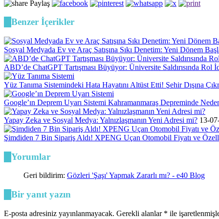
Paylaş
Benzer İçerikler
Sosyal Medyada Ev ve Araç Satışına Sıkı Denetim: Yeni Dönem Başl
ABD’de ChatGPT Tartışması Büyüyor: Üniversite Saldırısında Rol 
Yüz Tanıma Sistemindeki Hata Hayatını Altüst Etti! Şehir Dışına Çı
Google’ın Deprem Uyarı Sistemi Kahramanmaraş Depreminde Neden 
Yapay Zeka ve Sosyal Medya: Yalnızlaşmanın Yeni Adresi mi?
13-07
Şimdiden 7 Bin Sipariş Aldı! XPENG Uçan Otomobil Fiyatı ve Özelli
Yorumlar
Geri bildirim:
Gözleri 'Şaşı' Yapmak Zararlı mı? - e40 Blog
Bir yanıt yazın
E-posta adresiniz yayınlanmayacak.
Gerekli alanlar
*
ile işaretlenmişl