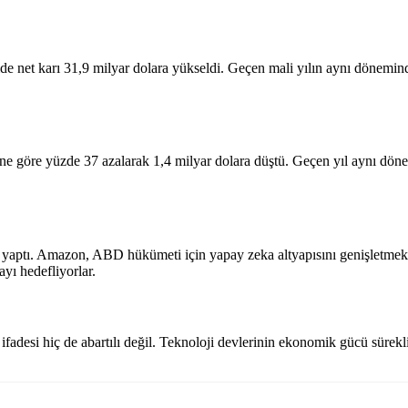
 net karı 31,9 milyar dolara yükseldi. Geçen mali yılın aynı döneminde 
ne göre yüzde 37 azalarak 1,4 milyar dolara düştü. Geçen yıl aynı dönem
 yaptı. Amazon, ABD hükümeti için yapay zeka altyapısını genişletmek a
yı hedefliyorlar.
r” ifadesi hiç de abartılı değil. Teknoloji devlerinin ekonomik gücü süre