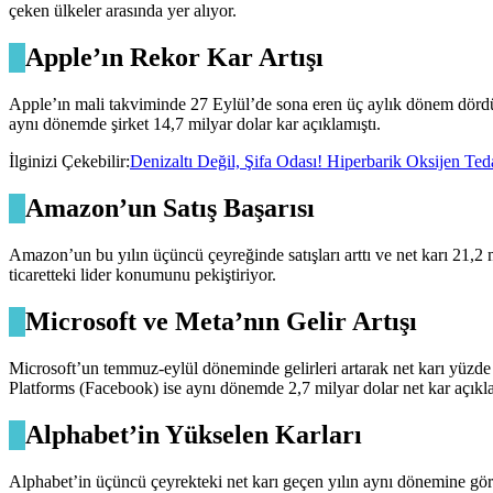
çeken ülkeler arasında yer alıyor.
Apple’ın Rekor Kar Artışı
Apple’ın mali takviminde 27 Eylül’de sona eren üç aylık dönem dördü
aynı dönemde şirket 14,7 milyar dolar kar açıklamıştı.
İlginizi Çekebilir:
Denizaltı Değil, Şifa Odası! Hiperbarik Oksijen Te
Amazon’un Satış Başarısı
Amazon’un bu yılın üçüncü çeyreğinde satışları arttı ve net karı 21,2 
ticaretteki lider konumunu pekiştiriyor.
Microsoft ve Meta’nın Gelir Artışı
Microsoft’un temmuz-eylül döneminde gelirleri artarak net karı yüzde 
Platforms (Facebook) ise aynı dönemde 2,7 milyar dolar net kar açıkla
Alphabet’in Yükselen Karları
Alphabet’in üçüncü çeyrekteki net karı geçen yılın aynı dönemine göre