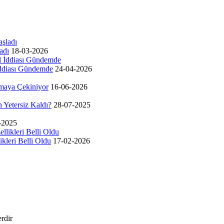
adı
18-03-2026
İddiası Gündemde
24-04-2026
kmaya Çekiniyor
16-06-2026
Yetersiz Kaldı?
28-07-2025
-2025
kleri Belli Oldu
17-02-2026
erdir