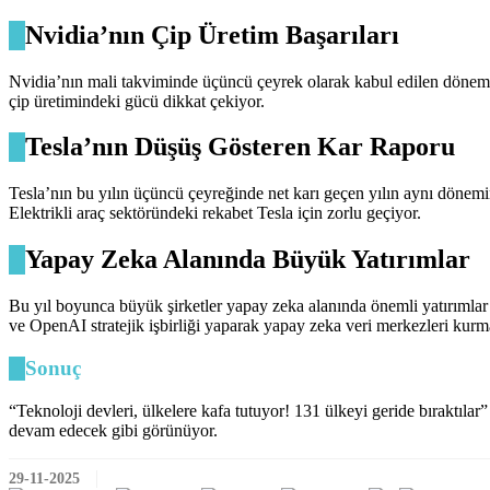
Nvidia’nın Çip Üretim Başarıları
Nvidia’nın mali takviminde üçüncü çeyrek olarak kabul edilen dönemde
çip üretimindeki gücü dikkat çekiyor.
Tesla’nın Düşüş Gösteren Kar Raporu
Tesla’nın bu yılın üçüncü çeyreğinde net karı geçen yılın aynı dönemi
Elektrikli araç sektöründeki rekabet Tesla için zorlu geçiyor.
Yapay Zeka Alanında Büyük Yatırımlar
Bu yıl boyunca büyük şirketler yapay zeka alanında önemli yatırımlar
ve OpenAI stratejik işbirliği yaparak yapay zeka veri merkezleri kurma
Sonuç
“Teknoloji devleri, ülkelere kafa tutuyor! 131 ülkeyi geride bıraktıla
devam edecek gibi görünüyor.
29-11-2025