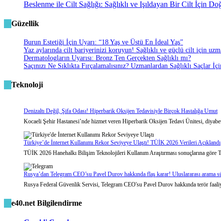
Beslenme ile Cilt Sağlığı: Sağlıklı ve Işıldayan Bir Cilt İçin D
Güzellik
Burun Estetiği İçin Uyarı: “18 Yaş ve Üstü En İdeal Yaş”
Yaz aylarında cilt bariyerinizi koruyun! Sağlıklı ve güçlü cilt için uz
Dermatologların Uyarısı: Bronz Ten Gerçekten Sağlıklı mı?
Saçınızı Ne Sıklıkta Fırçalamalısınız? Uzmanlardan Sağlıklı Saçlar İ
Teknoloji
Denizaltı Değil, Şifa Odası! Hiperbarik Oksijen Tedavisiyle Birçok Hastalığa Umut
Kocaeli Şehir Hastanesi’nde hizmet veren Hiperbarik Oksijen Tedavi Ünitesi, diyabet
Türkiye’de İnternet Kullanımı Rekor Seviyeye Ulaştı! TÜİK 2026 Verileri Açıklandı
TÜİK 2026 Hanehalkı Bilişim Teknolojileri Kullanım Araştırması sonuçlarına göre Türk
Rusya’dan Telegram CEO’su Pavel Durov hakkında flaş karar! Uluslararası arama sür
Rusya Federal Güvenlik Servisi, Telegram CEO'su Pavel Durov hakkında terör faaliyetl
e40.net Bilgilendirme