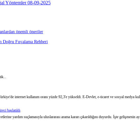
oğal Yöntemler
08-09-2025
manlardan önemli öneriler
çin Doğru Fırçalama Rehberi
ik...
iye'de internet kullanım oranı yüzde 92,3'e yükseldi. E-Devlet, e-ticaret ve sosyal medya kulla
eci başlatıldı
erine yardım suçlamasıyla uluslararası arama kararı çıkarıldığını duyurdu. İşte gelişmenin ayrı