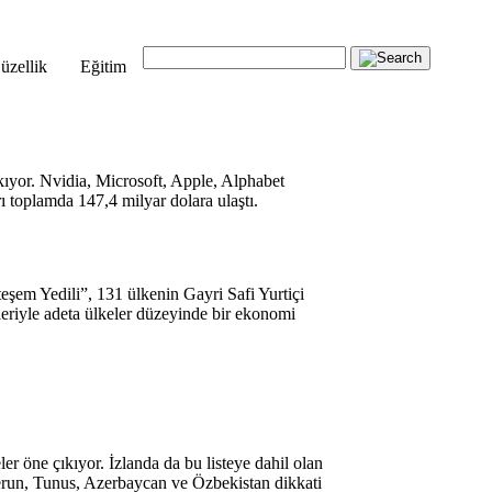
üzellik
Eğitim
kıyor. Nvidia, Microsoft, Apple, Alphabet
ı toplamda 147,4 milyar dolara ulaştı.
eşem Yedili”, 131 ülkenin Gayri Safi Yurtiçi
rleriyle adeta ülkeler düzeyinde bir ekonomi
er öne çıkıyor. İzlanda da bu listeye dahil olan
merun, Tunus, Azerbaycan ve Özbekistan dikkati