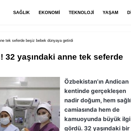
SAĞLIK
EKONOMI
TEKNOLOJI
YAŞAM
D
e tek seferde beşiz bebek dünyaya getirdi
 32 yaşındaki anne tek seferde
Özbekistan’ın Andican
kentinde gerçekleşen
nadir doğum, hem sağlı
camiasında hem de
kamuoyunda büyük ilgi
gördü. 32 yaşındaki bir