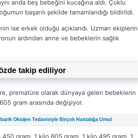
aynı anda beş bebeğini kucağına aldı. Çoklu
ğumun başarılı şekilde tamamlandığı bildirildi.
inin ise erkek olduğu açıklandı. Uzman ekiplerin
yonun ardından anne ve bebeklerin sağlık
zde takip ediliyor
öre, prematüre olarak dünyaya gelen bebeklerin
o 605 gram arasında değişiyor.
erbarik Oksijen Tedavisiyle Birçok Hastalığa Umut
lo 450 gram, 1 kilo 605 gram, 1 kilo 495 gram, 1