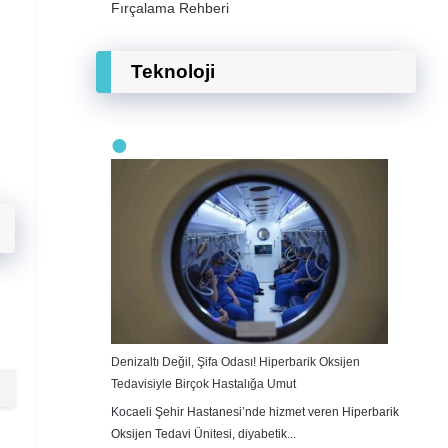
Fırçalama Rehberi
Teknoloji
Denizaltı Değil, Şifa Odası! Hiperbarik Oksijen
Tedavisiyle Birçok Hastalığa Umut
Kocaeli Şehir Hastanesi’nde hizmet veren Hiperbarik
Oksijen Tedavi Ünitesi, diyabetik...