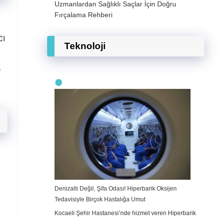
Uzmanlardan Sağlıklı Saçlar İçin Doğru
Fırçalama Rehberi
cı
Teknoloji
e
Denizaltı Değil, Şifa Odası! Hiperbarik Oksijen
Tedavisiyle Birçok Hastalığa Umut
Kocaeli Şehir Hastanesi’nde hizmet veren Hiperbarik