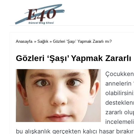
e40 Blog
Anasayfa
»
Sağlık
» Gözleri ‘Şaşı’ Yapmak Zararlı mı?
Gözleri ‘Şaşı’ Yapmak Zararlı
Çocukken 
annelerin 
olabilirsi
desteklen
zararlı ol
incelemeli
bu alışkanlık gerçekten kalıcı hasar bırak