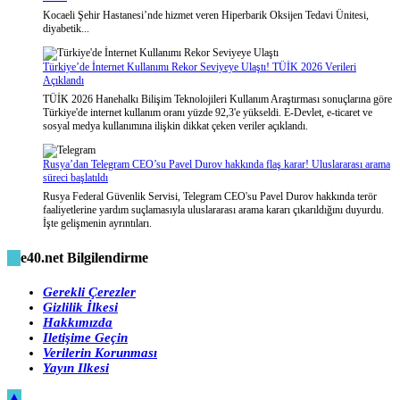
Kocaeli Şehir Hastanesi’nde hizmet veren Hiperbarik Oksijen Tedavi Ünitesi,
diyabetik...
Türkiye’de İnternet Kullanımı Rekor Seviyeye Ulaştı! TÜİK 2026 Verileri
Açıklandı
TÜİK 2026 Hanehalkı Bilişim Teknolojileri Kullanım Araştırması sonuçlarına göre
Türkiye'de internet kullanım oranı yüzde 92,3'e yükseldi. E-Devlet, e-ticaret ve
sosyal medya kullanımına ilişkin dikkat çeken veriler açıklandı.
Rusya’dan Telegram CEO’su Pavel Durov hakkında flaş karar! Uluslararası arama
süreci başlatıldı
Rusya Federal Güvenlik Servisi, Telegram CEO'su Pavel Durov hakkında terör
faaliyetlerine yardım suçlamasıyla uluslararası arama kararı çıkarıldığını duyurdu.
İşte gelişmenin ayrıntıları.
e40.net Bilgilendirme
Gerekli Çerezler
Gizlilik İlkesi
Hakkımızda
Iletişime Geçin
Verilerin Korunması
Yayın Ilkesi
▲