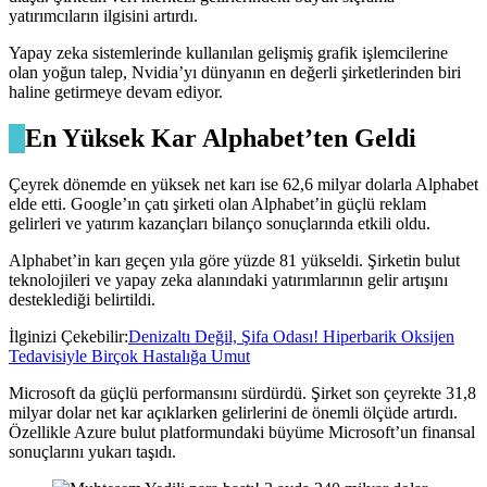
yatırımcıların ilgisini artırdı.
Yapay zeka sistemlerinde kullanılan gelişmiş grafik işlemcilerine
olan yoğun talep, Nvidia’yı dünyanın en değerli şirketlerinden biri
haline getirmeye devam ediyor.
En Yüksek Kar Alphabet’ten Geldi
Çeyrek dönemde en yüksek net karı ise 62,6 milyar dolarla Alphabet
elde etti. Google’ın çatı şirketi olan Alphabet’in güçlü reklam
gelirleri ve yatırım kazançları bilanço sonuçlarında etkili oldu.
Alphabet’in karı geçen yıla göre yüzde 81 yükseldi. Şirketin bulut
teknolojileri ve yapay zeka alanındaki yatırımlarının gelir artışını
desteklediği belirtildi.
İlginizi Çekebilir:
Denizaltı Değil, Şifa Odası! Hiperbarik Oksijen
Tedavisiyle Birçok Hastalığa Umut
Microsoft da güçlü performansını sürdürdü. Şirket son çeyrekte 31,8
milyar dolar net kar açıklarken gelirlerini de önemli ölçüde artırdı.
Özellikle Azure bulut platformundaki büyüme Microsoft’un finansal
sonuçlarını yukarı taşıdı.