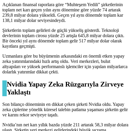
Açıklanan finansal raporlara göre “Muhteşem Yedili” şirketlerinin
toplam net karı geçen yılın aynı dönemine göre yüzde 74 artarak
239,8 milyar dolara yükseldi. Geçen yıl aynı dönemde toplam kar
138,1 milyar dolar seviyesindeydi.
Şirketlerin toplam gelirleri de güçlü yükseliş gösterdi. Teknoloji
devlerinin toplam cirosu yüzde 25 artışla 645,8 milyar dolara çıktı.
Bir önceki yıl aynı dönemde toplam gelir 517 milyar dolar olarak
kayıtlara geçmişti.
Uzmanlara göre bu büyümenin arkasındaki en önemli etken yapay
zeka yatırımlarındaki hızlı artış oldu. Veri merkezleri, bulut
altyapıları ve yüksek performanslı işlemciler için yapılan milyarlarca
dolarlık yatırımlar dikkat çekti.
Nvidia Yapay Zeka Rüzgarıyla Zirveye
Yaklaştı
Son bilanço döneminin en dikkat çeken şirketi Nvidia oldu. Yapay
zeka çiplerine yönelik küresel talebin patlama yaşaması şirketin gelir
ve karını rekor seviyeye taşıdı.
Nvidia’nın net karı yıllık bazda yüzde 211 artarak 58,3 milyar dolara
ulaştı. Şirketin veri merkezi gelirlerindeki büyük sıçrama