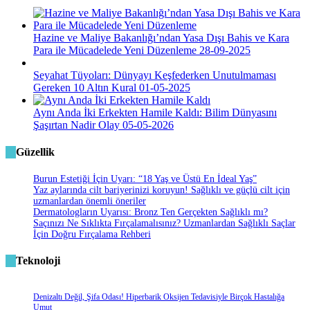
Hazine ve Maliye Bakanlığı’ndan Yasa Dışı Bahis ve Kara
Para ile Mücadelede Yeni Düzenleme
28-09-2025
Seyahat Tüyoları: Dünyayı Keşfederken Unutulmaması
Gereken 10 Altın Kural
01-05-2025
Aynı Anda İki Erkekten Hamile Kaldı: Bilim Dünyasını
Şaşırtan Nadir Olay
05-05-2026
Güzellik
Burun Estetiği İçin Uyarı: “18 Yaş ve Üstü En İdeal Yaş”
Yaz aylarında cilt bariyerinizi koruyun! Sağlıklı ve güçlü cilt için
uzmanlardan önemli öneriler
Dermatologların Uyarısı: Bronz Ten Gerçekten Sağlıklı mı?
Saçınızı Ne Sıklıkta Fırçalamalısınız? Uzmanlardan Sağlıklı Saçlar
İçin Doğru Fırçalama Rehberi
Teknoloji
Denizaltı Değil, Şifa Odası! Hiperbarik Oksijen Tedavisiyle Birçok Hastalığa
Umut