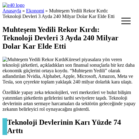
e40 Blog
Anasayfa
»
Ekonomi
» Muhteşem Yedili Rekor Kırdı:
≡
Teknoloji Devleri 3 Ayda 240 Milyar Dolar Kar Elde Etti
Muhteşem Yedili Rekor Kırdı:
Teknoloji Devleri 3 Ayda 240 Milyar
Dolar Kar Elde Etti
Küresel piyasalara yön veren
teknoloji şirketleri, açıkladıkları son finansal sonuçlarla bir kez daha
ekonomik güçlerini ortaya koydu. “Muhteşem Yedili” olarak
adlandırılan Nvidia, Alphabet, Apple, Microsoft, Amazon, Meta ve
Tesla, son çeyrekte toplam yaklaşık 240 milyar dolarlık kara ulaştı.
Özellikle yapay zeka teknolojileri, veri merkezleri ve bulut bilişim
yatırımları şirketlerin gelirlerini tarihi seviyelere taşıdı. Teknoloji
devlerinin artan sermaye harcamaları da sektörün geleceğinde yapay
zekanın belirleyici rol oynayacağını gösterdi.
Teknoloji Devlerinin Karı Yüzde 74
Arttı