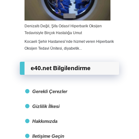
Denizaltı Değil, Şifa Odası! Hiperbarik Oksijen
Tedavisiyle Birçok Hastalığa Umut
Kocaeli Şehir Hastanesi’nde hizmet veren Hiperbarik
Oksijen Tedavi Ünitesi, diyabetik...
e40.net Bilgilendirme
Gerekli Çerezler
Gizlilik İlkesi
Hakkımızda
Iletişime Geçin