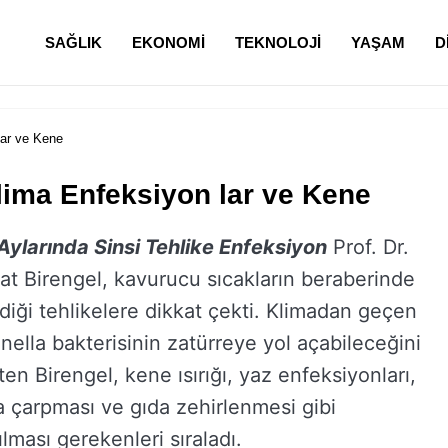
SAĞLIK
EKONOMI
TEKNOLOJI
YAŞAM
D
lar ve Kene
Klima Enfeksiyon lar ve Kene
Aylarında Sinsi Tehlike Enfeksiyon
Prof. Dr.
at Birengel, kavurucu sıcakların beraberinde
rdiği tehlikelere dikkat çekti. Klimadan geçen
onella bakterisinin zatürreye yol açabileceğini
rten Birengel, kene ısırığı, yaz enfeksiyonları,
a çarpması ve gıda zehirlenmesi gibi
lması gerekenleri sıraladı.