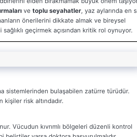
tedbirlerini elden bırakmamak büyük önem taşıyor
ırmaları
ve
toplu seyahatler
, yaz aylarında en s
manların önerilerini dikkate almak ve bireysel
ağlıklı geçirmek açısından kritik rol oynuyor.
ma sistemlerinden bulaşabilen zatürre türüdür.
kişiler risk altındadır.
unur. Vücudun kıvrımlı bölgeleri düzenli kontrol
ibi belirtiler varsa doktora başvurulmalıdır.