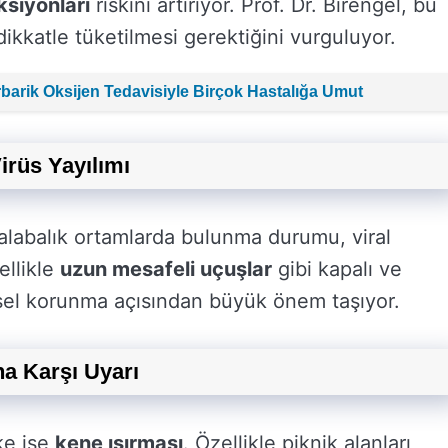
ksiyonları
riskini artırıyor. Prof. Dr. Birengel, bu
 dikkatle tüketilmesi gerektiğini vurguluyor.
erbarik Oksijen Tedavisiyle Birçok Hastalığa Umut
irüs Yayılımı
 kalabalık ortamlarda bulunma durumu, viral
ellikle
uzun mesafeli uçuşlar
gibi kapalı ve
ysel korunma açısından büyük önem taşıyor.
na Karşı Uyarı
ke ise
kene ısırması
. Özellikle piknik alanları,