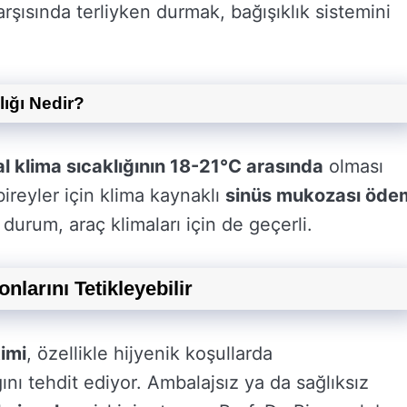
arşısında terliyken durmak, bağışıklık sistemini
lığı Nedir?
al klima sıcaklığının 18-21°C arasında
olması
 bireyler için klima kaynaklı
sinüs mukozası öde
u durum, araç klimaları için de geçerli.
larını Tetikleyebilir
imi
, özellikle hijyenik koşullarda
nı tehdit ediyor. Ambalajsız ya da sağlıksız