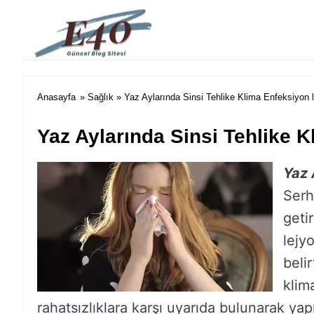
e40 Blog
Anasayfa
»
Sağlık
» Yaz Aylarında Sinsi Tehlike Klima Enfeksiyon 
Yaz Aylarında Sinsi Tehlike 
Yaz 
Serh
geti
lejy
beli
klim
rahatsızlıklara karşı uyarıda bulunarak yapı