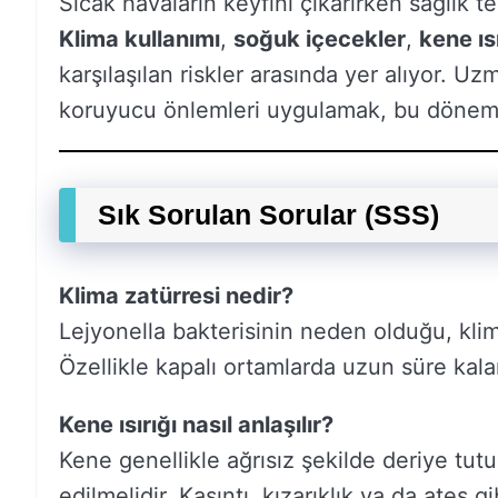
Sıcak havaların keyfini çıkarırken sağlık 
Klima kullanımı
,
soğuk içecekler
,
kene ıs
karşılaşılan riskler arasında yer alıyor. Uz
koruyucu önlemleri uygulamak, bu dönemi s
Sık Sorulan Sorular (SSS)
Klima zatürresi nedir?
Lejyonella bakterisinin neden olduğu, kli
Özellikle kapalı ortamlarda uzun süre kalan 
Kene ısırığı nasıl anlaşılır?
Kene genellikle ağrısız şekilde deriye tut
edilmelidir. Kaşıntı, kızarıklık ya da ateş g