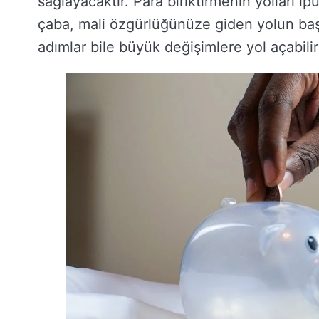
sağlayacaktır. Para biriktirmenin yolları ip
çaba, mali özgürlüğünüze giden yolun baş
adımlar bile büyük değişimlere yol açabilir