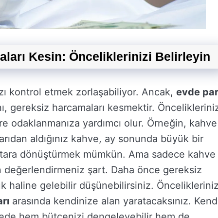
ları Kesin: Önceliklerinizi Belirleyin
ı kontrol etmek zorlaşabiliyor. Ancak,
evde pa
nı, gereksiz harcamaları kesmektir. Öncelikleriniz
lere odaklanmanıza yardımcı olur. Örneğin, kahve
şarıdan aldığınız kahve, ay sonunda büyük bir
k miktara dönüştürmek mümkün. Ama sadece kahve
iden değerlendirmeniz şart. Daha önce gereksiz
 haline gelebilir düşünebilirsiniz. Öncelikleriniz
arı
arasında kendinize alan yaratacaksınız. Kend
sayede hem bütçenizi dengeleyebilir hem de