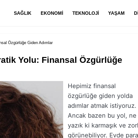
SAĞLIK
EKONOMI
TEKNOLOJI
YAŞAM
D
ansal Özgürlüğe Giden Adımlar
ratik Yolu: Finansal Özgürlüğe
Hepimiz finansal
özgürlüğe giden yolda
adımlar atmak istiyoruz.
Ancak bazen bu yol, ne
yazık ki karmaşık ve zor
görünebiliyor. Evde par