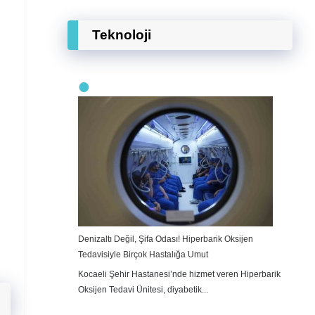
Teknoloji
Denizaltı Değil, Şifa Odası! Hiperbarik Oksijen
Tedavisiyle Birçok Hastalığa Umut
Kocaeli Şehir Hastanesi’nde hizmet veren Hiperbarik
Oksijen Tedavi Ünitesi, diyabetik...