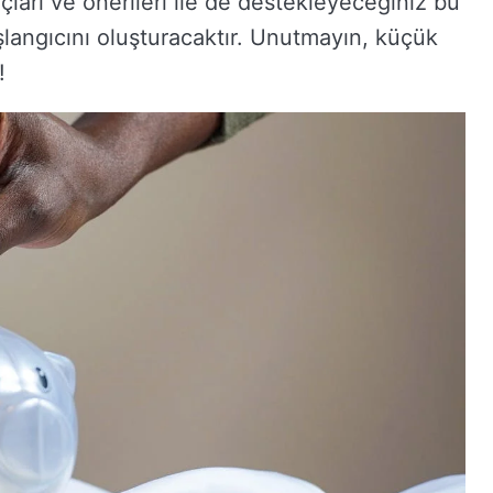
uçları ve önerileri ile de destekleyeceğiniz bu
langıcını oluşturacaktır. Unutmayın, küçük
!