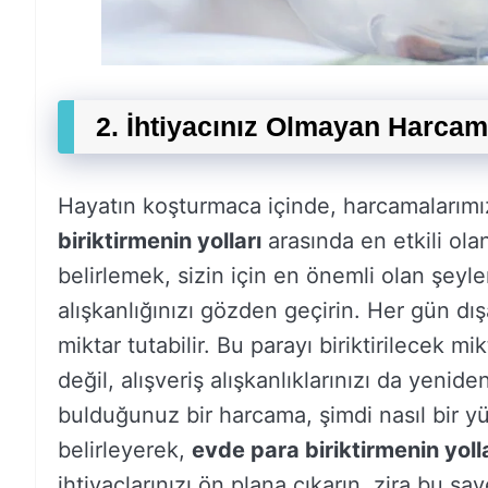
2. İhtiyacınız Olmayan Harcama
Hayatın koşturmaca içinde, harcamalarımız
biriktirmenin yolları
arasında en etkili ola
belirlemek, sizin için en önemli olan şey
alışkanlığınızı gözden geçirin. Her gün dı
miktar tutabilir. Bu parayı biriktirilece
değil, alışveriş alışkanlıklarınızı da yen
bulduğunuz bir harcama, şimdi nasıl bir yük
belirleyerek,
evde para biriktirmenin yoll
ihtiyaçlarınızı ön plana çıkarın, zira bu 