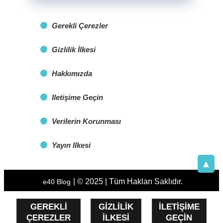
Gerekli Çerezler
Gizlilik İlkesi
Hakkımızda
Iletişime Geçin
Verilerin Korunması
Yayın Ilkesi
▲
| © 2025 | Tüm Hakları Saklıdır.
e40 Blog
GEREKLI
GIZLILIK
ILETIŞIME
ÇEREZLER
İLKESI
GEÇIN